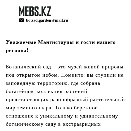
botsad.garden@mail.ru
botsad.garden@mail.ru
Уважаемые Мангистауцы и гости нашего
региона!
НАУЧНАЯ
НАУЧНАЯ
КОЛЛЕ
КОЛЛЕ
ГЛАВНАЯ
ГЛАВНАЯ
О НАС
О НАС
ДЕЯТЕЛЬНОСТЬ
ДЕЯТЕЛЬНОСТЬ
РАСТЕ
РАСТЕ
Ботанический сад – это музей живой природы
под открытом небом. Помните: вы ступили на
заповедную территорию, где собрана
богатейшая коллекция растений,
представляющих разнообразный растительный
мир земного шара. Только бережное
отношение к уникальному и удивительному
ботаническому саду в экстрааридных