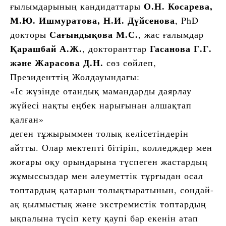
О.Н. Косарева,
ғылымдарының кандидаттары
М.Ю. Ишмуратова, Н.И. Дүйсенова
, PhD
Сағындықова М.С.
докторы
, жас ғалымдар
Қарашбай А.Ж.
Гасанова Г.Г.
, докторанттар
және Жарасова Д.Н.
сөз сөйлеп,
Президенттің Жолдауындағы:
«Іс жүзінде отандық мамандарды даярлау
жүйесі нақты еңбек нарығынан алшақтап
қалған»
деген тұжырыммен толық келісетіндерін
айтты. Олар мектепті бітіріп, колледждер мен
жоғары оқу орындарына түспеген жастардың
жұмыссыздар мен әлеуметтік тұрғыдан осал
топтардың қатарын толықтыратынын, сондай-
ақ қылмыстық және экстремистік топтардың
ықпалына түсіп кету қаупі бар екенін атап