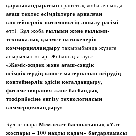
қаржыландыратын
гранттық жоба аясында
ағаш тектес өсімдіктерге арналған
контейнерлік питомниктің ашылу рәсімі
ғылыми және ғылыми-
өтті. Бұл жоба
техникалық қызмет нәтижелерін
коммерцияландыру
тақырыбында жүзеге
асырылып отыр. Жобаның атауы:
«Жеміс-жидек және ағаш-сәндік
өсімдіктердің көшет материалын өсірудің
контейнерлік әдісін көгалдандыру,
фитомелиорация және бағбандық
тәжірибесіне енгізу технологиясын
коммерцияландыру»
.
Мемлекет басшысының «Ұлт
Бұл іс-шара
жоспары – 100 нақты қадам» бағдарламасы