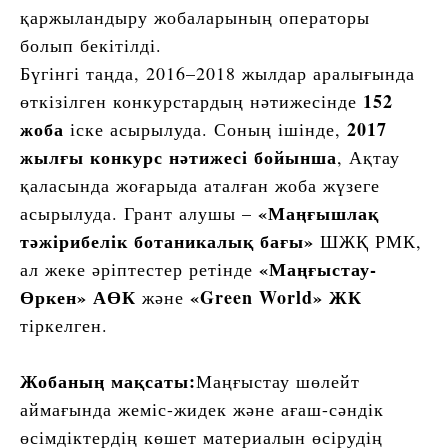
қаржыландыру жобаларының операторы
болып бекітілді.
Бүгінгі таңда, 2016–2018 жылдар аралығында
152
өткізілген конкурстардың нәтижесінде
жоба
2017
іске асырылуда. Соның ішінде,
жылғы конкурс нәтижесі бойынша
, Ақтау
қаласында жоғарыда аталған жоба жүзеге
«Маңғышлақ
асырылуда. Грант алушы –
тәжірибелік ботаникалық бағы»
ШЖҚ РМК,
«Маңғыстау-
ал жеке әріптестер ретінде
Өркен» АӨК
«Green World» ЖК
және
тіркелген.
Жобаның мақсаты:
Маңғыстау шөлейт
аймағында жеміс-жидек және ағаш-сәндік
өсімдіктердің көшет материалын өсірудің