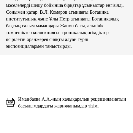
мәселелерді шешу бойынша бірқатар ұсыныстар енгізілді.
Сонымен қатар, В.Л. Комаров атындағы Ботаника
институтының және Ұлы Петр атындағы Ботаникалық
бақтың ғалым мамандары Жапон бағы, альпілік
төмпешіктер коллекциясы, тропикалық өсімдіктер
өсірілетін оранжерея сияқты алуан түрлі
экспозициялармен таныстырды.
Иманбаева А.А.-ның халықаралық рецензияланатын
басылымдардағы жарияланымдар тізімі