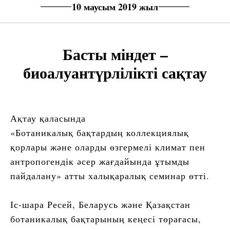
10 маусым 2019 жыл
Басты міндет –
биоалуантүрлілікті сақтау
Ақтау қаласында
«Ботаникалық бақтардың коллекциялық
қорлары және оларды өзгермелі климат пен
антропогендік әсер жағдайында ұтымды
пайдалану» атты халықаралық семинар өтті.
Іс-шара Ресей, Беларусь және Қазақстан
ботаникалық бақтарының кеңесі төрағасы,