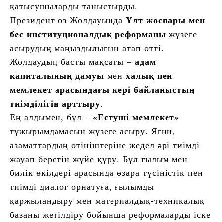
қатысушыларды таныстырды.
Ұлт жоспары мен
Президент өз Жолдауында
бес институционалдық реформаны
жүзеге
асырудың маңыздылығын атап өтті.
адам
Жолдаудың басты мақсаты –
капиталының дамуы
халық пен
мен
мемлекет арасындағы кері байланыстың
тиімділігін арттыру
.
«Естуші мемлекет»
Ең алдымен, бұл –
тұжырымдамасын жүзеге асыру. Яғни,
азаматтардың өтініштеріне жедел әрі тиімді
жауап беретін жүйе құру. Бұл ғылым мен
билік өкілдері арасында өзара түсіністік пен
тиімді диалог орнатуға, ғылымды
қаржыландыру мен материалдық-техникалық
базаны жетілдіру бойынша реформаларды іске