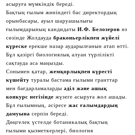
асыруға мүмкіндік береді.
Бақтың ғылым жөніндегі бас директордың
орынбасары, ауыл шаруашылығы
И.Ф. Белозеров
ғылымдарының кандидаты
өз
браконьерлікпен жүйелі
сөзінде Жолдауда
күреске
ерекше назар аударылғанын атап өтті.
Бұл қазіргі биологиялық алуан түрлілікті
сақтауда аса маңызды.
жемқорлықпен күресті
Сонымен қатар,
күшейту
туралы бастама ғылыми гранттар
әділ және ашық
мен бағдарламаларды
конкурс негізінде
жүзеге асыруға жол ашады.
жас ғалымдардың
Бұл ғылымның, әсіресе
дамуына
серпін береді.
Дөңгелек үстелде ботаникалық бақтың
ғылыми қызметкерлері, биология