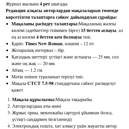
4 рет
Журнал жылына
шығады.
Редакция алқасы авторлардан мақалаларын төменде
көрсетілген талаптарға сәйкес дайындауын сұрайды:
Мақаланы рәсімдеу талаптары:
Мақаланың жалпы
15 беттен аспауы
көлемі (әдебиеттер тізімімен бірге)
, ал
4 беттен кем болмауы
ең аз көлемі
тиіс.
Times New Roman
Қаріп:
, өлшемі – 12 пт.
Жоларалық интервал – бір.
Қағаздың шеттері: үстіңгі және астыңғы — 25 мм, сол
және оң жақ — 20 мм.
Абзац — 1,2 см.
Мәтін енінен тураланып терілуі тиіс.
СТСТ 7.5-98
Мақала
стандартына сәйкес рәсімделуі
қажет.
Мақала құрылымы:
Мақала тақырыбы
Автор(лар)дың аты-жөні
Жұмыс орны, мекенжайы (әртүрлі ұйымнан болса,
үстіңгі сандармен белгіленеді)
Электрондық пошта, хат алмасу үшін жауапты автор