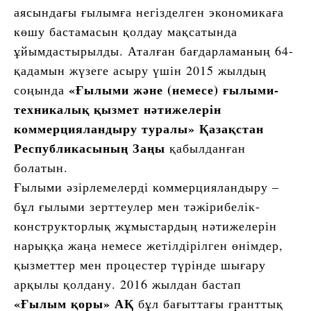
аясындағы ғылымға негізделген экономикаға
көшу бастамасын қолдау мақсатында
ұйымдастырылды. Аталған бағдарламаның 64-
қадамын жүзеге асыру үшін 2015 жылдың
«Ғылыми және (немесе) ғылыми-
соңында
техникалық қызмет нәтижелерін
коммерцияландыру туралы» Қазақстан
Республикасының Заңы
қабылданған
болатын.
Ғылыми әзірлемелерді коммерцияландыру –
бұл ғылыми зерттеулер мен тәжірибелік-
конструкторлық жұмыстардың нәтижелерін
нарыққа жаңа немесе жетілдірілген өнімдер,
қызметтер мен процестер түрінде шығару
арқылы қолдану. 2016 жылдан бастап
«Ғылым қоры» АҚ
бұл бағыттағы гранттық