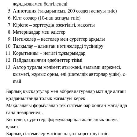
жұлдызшамен белгіленеді
Аннотация (тақырыпсыз, 200 сөзден аспауы тиіс)
Кілт сөздер (10-нан аспауы тиіс)
Кіріспе – зерттеудің өзектілігі, мақсаты
Материалдар мен әдістер
Нәтижелер – кестелер мен суреттер арқылы
Талқылау – алынған нәтижелерді түсіндіру
Қорытынды – негізгі тұжырымдар
Пайдаланылған әдебиеттер тізімі
Автор туралы мәлімет: аты-жөні, ғылыми дәрежесі,
қызметі, жұмыс орны, елі (шетелдік авторлар үшін), e-
mail
Барлық қысқартулар мен аббревиатуралар мәтінде алғаш
қолданылғанда толық жазылуы керек.
Мақаладағы формулалар тек сілтеме бар болған жағдайда
ғана нөмірленеді.
Кестелер, суреттер, формулалар дәл және анық болуы
қажет.
Барлық сілтемелер мәтінде нақты көрсетілуі тиіс.