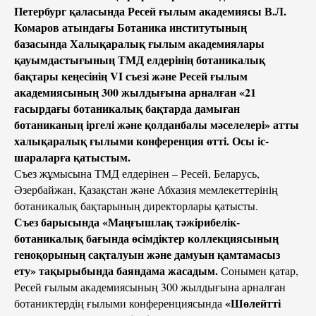
Петербург қаласында Ресей ғылым академиясы В.Л.
Комаров атындағы Ботаника институтының
базасында Халықаралық ғылым академиялары
қауымдастығының ТМД елдерінің ботаникалық
бақтары кеңесінің VI съезі және Ресей ғылым
академиясының 300 жылдығына арналған «21
ғасырдағы ботаникалық бақтарда дамыған
ботаниканың іргелі және қолданбалы мәселелері» атты
халықаралық ғылыми конференция өтті. Осы іс-
шараларға қатыстым.
Съез жұмысына ТМД елдерінен – Ресей, Беларусь,
Әзербайжан, Қазақстан және Абхазия мемлекеттерінің
ботаникалық бақтарының директорлары қатысты.
Съез барысында «Маңғышлақ тәжірибелік-
ботаникалық бағында өсімдіктер коллекциясының
геноқорының сақталуын және дамуын қамтамасыз
ету» тақырыбында баяндама жасадым.
Сонымен қатар,
Ресей ғылым академиясының 300 жылдығына арналған
«Шөлейтті
ботаниктердің ғылыми конференциясында