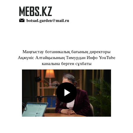
botsad.garden@mail.ru
botsad.garden@mail.ru
Маңғыстау ботаникалық бағының директоры
НАУЧНАЯ
ҒЫЛЫМИ
КОЛЛЕ
ӨСІМД
Ақжүніс Алтайқызының Тимурдан Инфо YouTube
ГЛАВНАЯ
НЕГІЗГІ
БІЗ ЖӨНІНДЕ
О НАС
ДЕЯТЕЛЬНОСТЬ
ҚЫЗМЕТТЕР
КОЛЛЕ
РАСТЕ
каналына берген сұхбаты