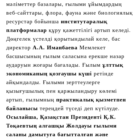
мәліметтер базалары, ғылыми ұйымдардың
веб-сайттары, флора, фауна және биологиялық
институтаралық
ресурстар бойынша
платформалар
құру қажеттілігі артып келеді.
Дөңгелек үстелді қорытындылай келе, бас
А.А. Иманбаева
директор
Мемлекет
басшысының ғылым саласына ерекше назар
ұлттық
аударуын жоғары бағалады. Ғылым
экономиканың қозғаушы күші
ретінде
айқындалды. Ғылыми зерттеулерге
қызығушылық пен қаржыландыру көлемі
практикалық қызметпен
артып, ғылымның
байланысы
тереңдей түседі деп күтілуде.
Осылайша, Қазақстан Президенті Қ.К.
Тоқаевтың алғашқы Жолдауы ғылыми
саланы дамытуға бағытталған және