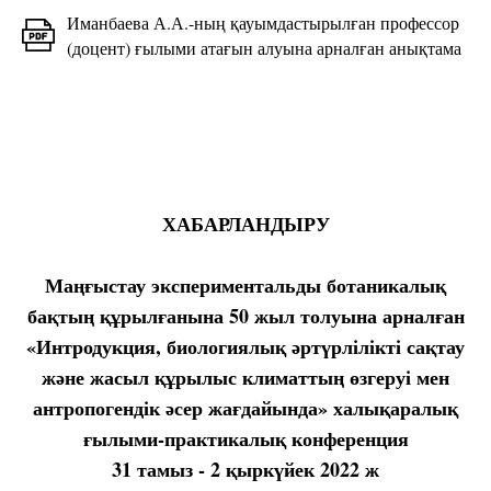
Иманбаева А.А.-ның қауымдастырылған профессор
(доцент) ғылыми атағын алуына арналған анықтама
ХАБАРЛАНДЫРУ
Маңғыстау
экспериментальды ботаникалық
бақтың
құрылғанына 50 жыл толуына арналған
«Интродукция, биологиялық әртүрлілікті сақтау
және жасыл құрылыс климаттың өзгеруі
мен
антропогендік әсер жағдайында»
халықаралық
ғылыми-практикалық конференция
31 тамыз - 2 қыркүйек 2022 ж