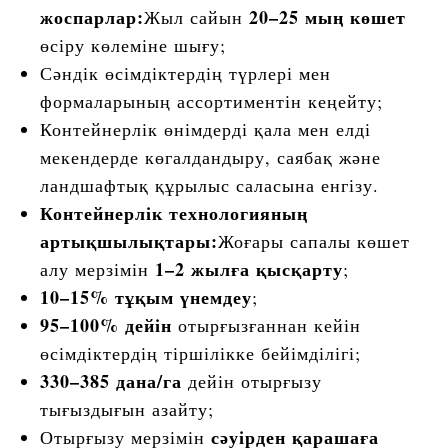
жоспарлар:
20–25 мың көшет
Жыл сайын
өсіру көлеміне шығу;
Сәндік өсімдіктердің түрлері мен
формаларының ассортиментін кеңейту;
Контейнерлік өнімдерді қала мен елді
мекендерде көгалдандыру, саябақ және
ландшафтық құрылыс саласына енгізу.
Контейнерлік технологияның
артықшылықтары:
Жоғары сапалы көшет
1–2 жылға қысқарту
алу мерзімін
;
10–15% тұқым үнемдеу
;
95–100% дейін
отырғызғаннан кейін
өсімдіктердің тіршілікке бейімділігі;
330–385 дана/га
дейін отырғызу
тығыздығын азайту;
сәуірден қарашаға
Отырғызу мерзімін