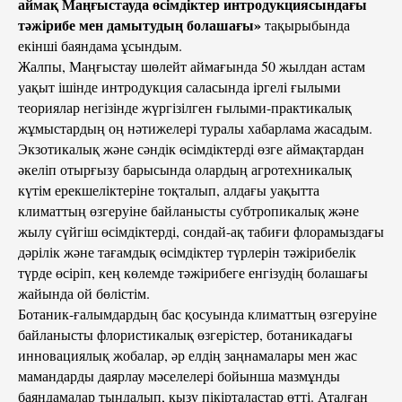
аймақ Маңғыстауда өсімдіктер интродукциясындағы
тәжірибе мен дамытудың болашағы»
тақырыбында
екінші баяндама ұсындым.
Жалпы, Маңғыстау шөлейт аймағында 50 жылдан астам
уақыт ішінде интродукция саласында іргелі ғылыми
теориялар негізінде жүргізілген ғылыми-практикалық
жұмыстардың оң нәтижелері туралы хабарлама жасадым.
Экзотикалық және сәндік өсімдіктерді өзге аймақтардан
әкеліп отырғызу барысында олардың агротехникалық
күтім ерекшеліктеріне тоқталып, алдағы уақытта
климаттың өзгеруіне байланысты субтропикалық және
жылу сүйгіш өсімдіктерді, сондай-ақ табиғи флорамыздағы
дәрілік және тағамдық өсімдіктер түрлерін тәжірибелік
түрде өсіріп, кең көлемде тәжірибеге енгізудің болашағы
жайында ой бөлістім.
Ботаник-ғалымдардың бас қосуында климаттың өзгеруіне
байланысты флористикалық өзгерістер, ботаникадағы
инновациялық жобалар, әр елдің заңнамалары мен жас
мамандарды даярлау мәселелері бойынша мазмұнды
баяндамалар тыңдалып, қызу пікірталастар өтті. Аталған