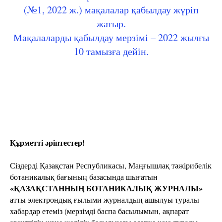
(№1, 2022 ж.) мақалалар қабылдау жүріп
жатыр.
Мақалаларды қабылдау мерзімі – 2022 жылғы
10 тамызға дейін.
Құрметті әріптестер!
Сіздерді Қазақстан Республикасы, Маңғышлақ тәжірибелік
ботаникалық бағының базасында шығатын
«ҚАЗАҚСТАННЫҢ БОТАНИКАЛЫҚ ЖУРНАЛЫ»
атты электрондық ғылыми журналдың ашылуы туралы
хабардар етеміз (мерзімді баспа басылымын, ақпарат