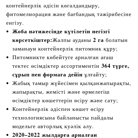
контейнерлік әдісін көгалдандыру,
фитомелиорация және бағбандық тәжірибесіне
енгізу.
Жоба нәтижесінде күтілетін негізгі
көрсеткіштер:
2 га
Жалпы ауданы
болатын
заманауи контейнерлік питомник құру;
Питомникте көбейтуге арналған ағаш
364 түрге,
тектес өсімдіктер ассортиментін
сұрып пен формаға дейін
ұлғайту;
Жабық тамыр жүйесімен қылқанжапырақты,
жапырақты, жемісті және өрмелегіш
өсімдіктер көшеттерін өсіру және сату;
Контейнерлік әдіспен көшет өсіру
технологиясына байланысты пайдалы
модельге авторлық куәлік алу.
2020–2022 жылдарға арналған