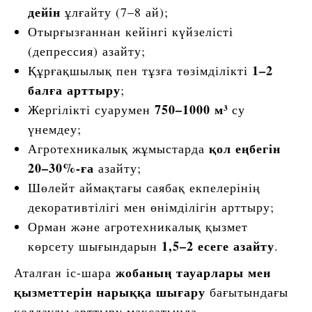
дейін
ұлғайту (7–8 ай);
Отырғызғаннан кейінгі күйзелісті
(депрессия) азайту;
1–2
Құрғақшылық пен тұзға төзімділікті
балға арттыру
;
750–1000 м³
Жергілікті суарумен
су
үнемдеу;
қол еңбегін
Агротехникалық жұмыстарда
20–30%-ға
азайту;
Шөлейт аймақтағы саябақ екпелерінің
декоративтілігі мен өнімділігін арттыру;
Орман және агротехникалық қызмет
1,5–2 есеге азайту
көрсету шығындарын
.
жобаның тауарлары мен
Аталған іс-шара
қызметтерін нарыққа шығару
бағытындағы
қолдауды арттыру мақсатында