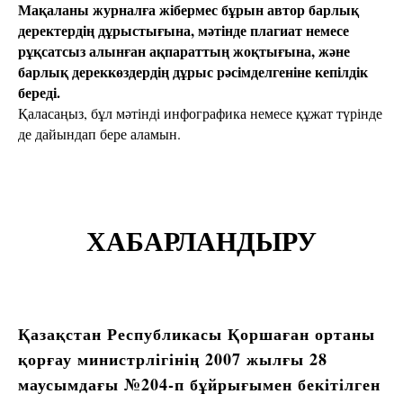
Мақаланы журналға жібермес бұрын автор барлық
деректердің дұрыстығына, мәтінде плагиат немесе
рұқсатсыз алынған ақпараттың жоқтығына, және
барлық дереккөздердің дұрыс рәсімделгеніне кепілдік
береді.
Қаласаңыз, бұл мәтінді инфографика немесе құжат түрінде
де дайындап бере аламын.
ХАБАРЛАНДЫРУ
Қазақстан Республикасы Қоршаған ортаны
қорғау министрлігінің 2007 жылғы 28
маусымдағы №204-п бұйрығымен бекітілген