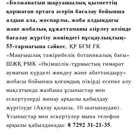
«Болжанатын шаруашылық қызметтің
қоршаған ортаға әсерін бағалау бойынша
алдын ала, жоспарлы, жоба алдындағы
және жобалық құжаттаманы әзірлеу кезінде
бағалау жүргізу жөніндегі нұсқаулықтың»
55-тармағына сәйкес
, ҚР БҒМ ҒК
«Маңғышлақ тәжірибелік ботаникалық бағы»
ШЖҚ РМК «Әкімшілік-тұрмыстық ғимарат
аумағын күрделі жөндеу және абаттандыру»
жобасы бойынша қоғамдық пікірді есепке алу
мақсатында жазбаша ұсыныстар мен
ескертулерді жинау арқылы қабылдау
жүргізуде (Ақтау қаласы, 10-шағынаудан).
Ұсыныстар мен ескертулер мына телефон
8 7292 31-21-35
арқылы қабылданады:
.