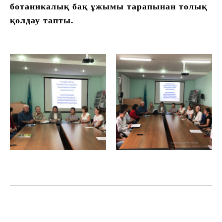
ботаникалық бақ ұжымы тарапынан толық
қолдау тапты.