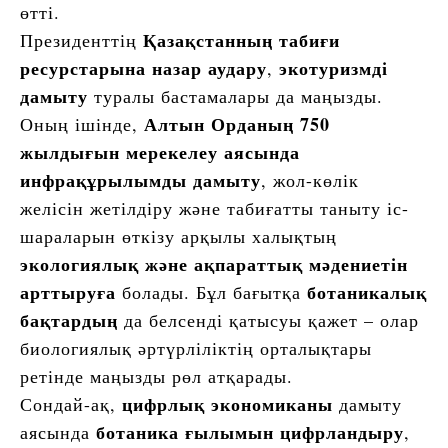
өтті.
Қазақстанның табиғи
Президенттің
ресурстарына назар аудару
экотуризмді
,
дамыту
туралы бастамалары да маңызды.
Алтын Орданың 750
Оның ішінде,
жылдығын мерекелеу аясында
инфрақұрылымды дамыту
, жол-көлік
желісін жетілдіру және табиғатты таныту іс-
шараларын өткізу арқылы халықтың
экологиялық және ақпараттық мәдениетін
арттыруға
ботаникалық
болады. Бұл бағытқа
бақтардың
да белсенді қатысуы қажет – олар
биологиялық әртүрліліктің орталықтары
ретінде маңызды рөл атқарады.
цифрлық экономиканы
Сондай-ақ,
дамыту
ботаника ғылымын цифрландыру
аясында
,