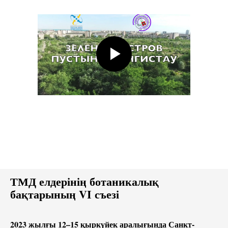
ТМД елдерінің ботаникалық
бақтарының VI съезі
2023 жылғы 12–15 қыркүйек аралығында Санкт-