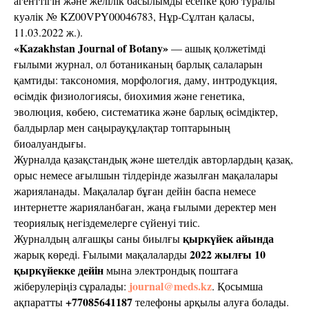
агенттігін және желілік басылымды есепке қою туралы
куәлік № KZ00VPY00046783, Нұр-Сұлтан қаласы,
11.03.2022 ж.).
«Kazakhstan Journal of Botany»
— ашық қолжетімді
ғылыми журнал, ол ботаниканың барлық салаларын
қамтиды: таксономия, морфология, даму, интродукция,
өсімдік физиологиясы, биохимия және генетика,
эволюция, көбею, систематика және барлық өсімдіктер,
балдырлар мен саңырауқұлақтар топтарының
биоалуандығы.
Журналда қазақстандық және шетелдік авторлардың қазақ,
орыс немесе ағылшын тілдерінде жазылған мақалалары
жарияланады. Мақалалар бұған дейін баспа немесе
интернетте жарияланбаған, жаңа ғылыми деректер мен
теориялық негіздемелерге сүйенуі тиіс.
қыркүйек айында
Журналдың алғашқы саны биылғы
2022 жылғы 10
жарық көреді. Ғылыми мақалаларды
қыркүйекке дейін
мына электрондық поштаға
journal@meds.kz
жіберулеріңіз сұралады:
. Қосымша
+77085641187
ақпаратты
телефоны арқылы алуға болады.