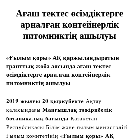
Ағаш тектес өсімдіктерге
арналған контейнерлік
питомниктің ашылуы
«Ғылым қоры» АҚ қаржыландыратын
гранттық жоба аясында ағаш тектес
өсімдіктерге арналған контейнерлік
питомниктің ашылуы
2019 жылғы 20 қыркүйекте
Ақтау
Маңғышлақ тәжірибелік
қаласындағы
ботаникалық бағында
Қазақстан
Республикасы Білім және ғылым министрлігі
«Ғылым қоры» АҚ
Ғылым комитетінің